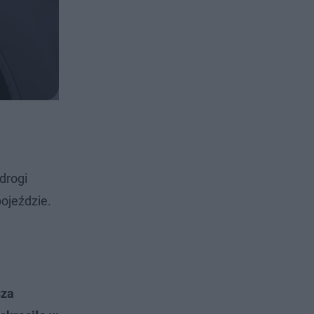
drogi
pojeździe.
sza