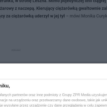
erunku, w stronę Leszna. Mimo pojedynczej linii ciągłej
ężarowy z naczepą. Kierujący ciężarówką gwałtownie z
cy za ciężarówką uderzył w jej tył
– mówi Monika Curyk,
niku,
fanych partnerów oraz inne podmioty z Grupy ZPR Media uzyskujem
cje na urządzeniu oraz przetwarzamy dane osobowe, takie jak unika
je wysyłane przez urządzenie czy dane przeglądania w celu zapewn