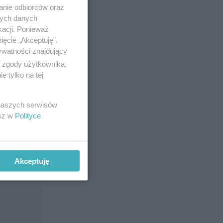
anie odbiorców oraz
nych danych
kacji. Ponieważ
.
ięcie „Akceptuję”.
ywatności znajdujący
ą zgody użytkownika,
 tylko na tej
kiego
 naszych serwisów
esz w
Polityce
Akceptuję