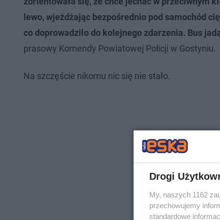
zorientowała się, że chce jechać w przeciwnym ki
lewo, wjeżdżając bezpośrednio pod samochód ci
co doprowadziło do kolejnego zdarzenia. Bus jadą
prasowy Komendy Powiatowej Policji w Gostyniu.
Na szczęście nikomu nic się nie stało.
Drogi Użytkow
My, naszych 1162 zau
przechowujemy informa
standardowe informac