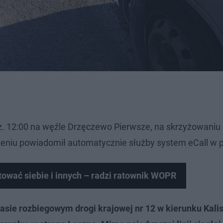
dz. 12:00 na węźle Drzęczewo Pierwsze, na skrzyżowaniu 
zeniu powiadomił automatycznie służby system eCall w 
tować siebie i innych – radzi ratownik WOPR
sie rozbiegowym drogi krajowej nr 12 w kierunku Kali