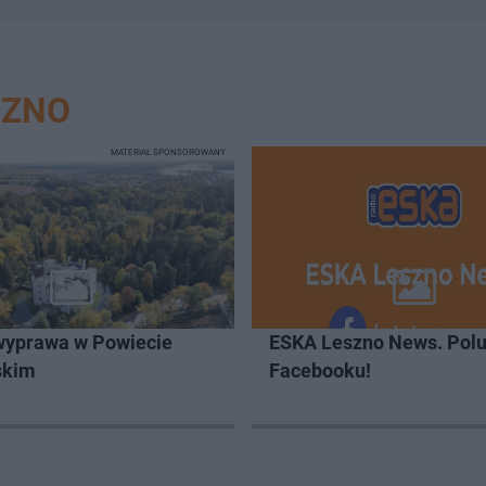
SZNO
MATERIAŁ SPONSOROWANY
wyprawa w Powiecie
ESKA Leszno News. Polu
skim
Facebooku!