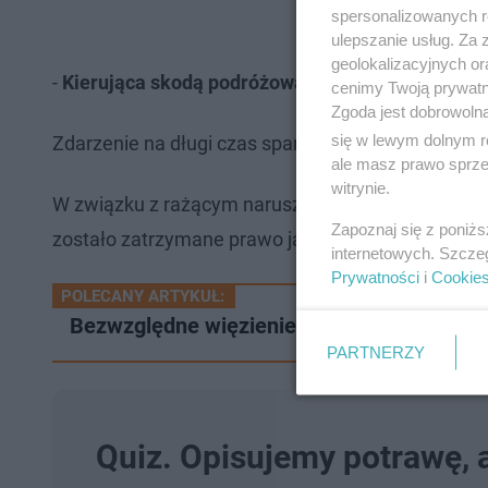
spersonalizowanych re
ulepszanie usług. Za
geolokalizacyjnych or
-
Kierująca skodą podróżowała z córką i dwójką dz
cenimy Twoją prywatno
Zgoda jest dobrowoln
się w lewym dolnym r
Zdarzenie na długi czas sparaliżowało ruch na ob
ale masz prawo sprzec
witrynie.
W związku z rażącym naruszeniem przepisów o ru
Zapoznaj się z poniż
zostało zatrzymane prawo jazdy. Policjanci szykuj
internetowych. Szcze
Prywatności
i
Cookie
POLECANY ARTYKUŁ:
Bezwzględne więzienie i dożywotni zakaz. 
PARTNERZY
Quiz. Opisujemy potrawę, 