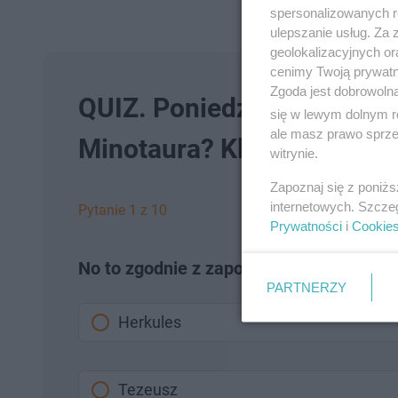
spersonalizowanych re
ulepszanie usług. Za
geolokalizacyjnych or
cenimy Twoją prywatno
Zgoda jest dobrowoln
QUIZ. Poniedziałkowy test 
się w lewym dolnym r
ale masz prawo sprzec
Minotaura? Klawo! Uniknie
witrynie.
Zapoznaj się z poniż
internetowych. Szcze
Pytanie 1 z 10
Prywatności
i
Cookie
No to zgodnie z zapowiedzią pytamy, kto
PARTNERZY
Herkules
Tezeusz