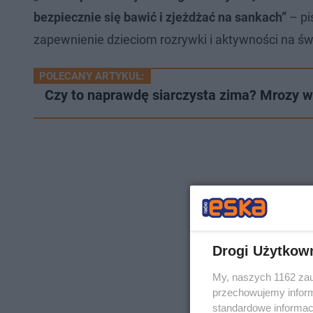
bezpiecznie się bawić i zjeżdżać na sankach”
– pi
zapewnienie dzieciom rozrywki i aktywności na św
POLECANY ARTYKUŁ:
Czy to naprawdę siarczysta zima? Mrozy w L
Drogi Użytkow
My, naszych 1162 zau
przechowujemy informa
standardowe informac