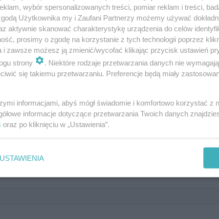
klam, wybór spersonalizowanych treści, pomiar reklam i treści, bad
 zgodą Użytkownika my i Zaufani Partnerzy możemy używać dokład
az aktywnie skanować charakterystykę urządzenia do celów identyfi
ść, prosimy o zgodę na korzystanie z tych technologii poprzez klikn
a i zawsze możesz ją zmienić/wycofać klikając przycisk ustawień pr
z wiedzy ogólnej. Wiesz, kto zabił
ogu strony
. Niektóre rodzaje przetwarzania danych nie wymagaj
iwić się takiemu przetwarzaniu. Preferencje będą miały zastosowanie
sz 0/10!
szymi informacjami, abyś mógł świadomie i komfortowo korzystać z
gółowe informacje dotyczące przetwarzania Twoich danych znajdzi
s
oraz po kliknięciu w „Ustawienia”.
 zabił w labiryncie Minotaura?
USTAWIENIA