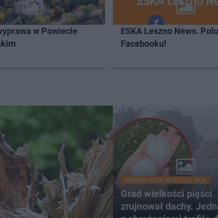
wyprawa w Powiecie
ESKA Leszno News. Polu
skim
Facebooku!
NAWAŁNICA NAD POLSKĄ
Grad wielkości pięści
zrujnował dachy. Jed