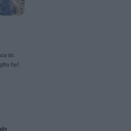
sca do
głby być
gły