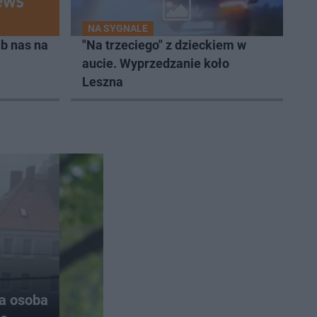
NA SYGNALE
b nas na
"Na trzeciego" z dzieckiem w
aucie. Wyprzedzanie koło
Leszna
na osoba