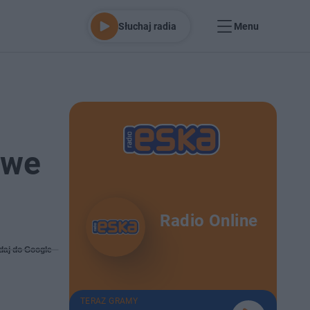
Słuchaj radia
Menu
owe
Radio Online
daj do Google
TERAZ GRAMY