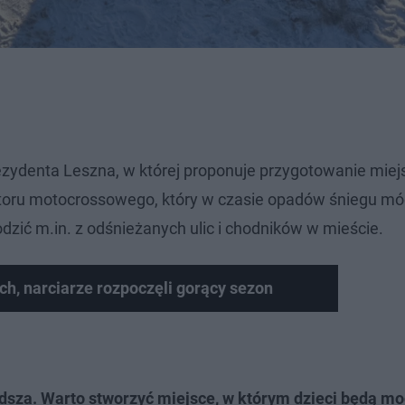
rezydenta Leszna, w której proponuje przygotowanie miej
 toru motocrossowego, który w czasie opadów śniegu mó
zić m.in. z odśnieżanych ulic i chodników w mieście.
ch, narciarze rozpoczęli gorący sezon
dsza. Warto stworzyć miejsce, w którym dzieci będą mo