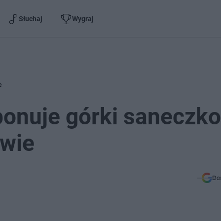
Słuchaj
Wygraj
e
ponuje górki saneczk
owie
Do