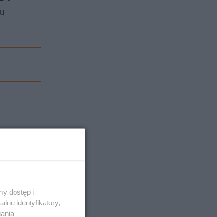
lu
y dostęp i
lne identyfikatory,
iania