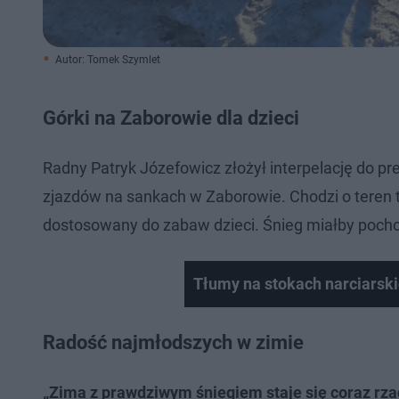
Autor: Tomek Szymlet
Górki na Zaborowie dla dzieci
Radny Patryk Józefowicz złożył interpelację do p
zjazdów na sankach w Zaborowie. Chodzi o teren
dostosowany do zabaw dzieci. Śnieg miałby pochod
Tłumy na stokach narciarski
Radość najmłodszych w zimie
„Zima z prawdziwym śniegiem staje się coraz rza