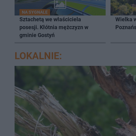
NA SYGNALE
Sztachetą we właściciela
Wielka 
posesji. Kłótnia mężczyzn w
Poznań
gminie Gostyń
LOKALNIE: