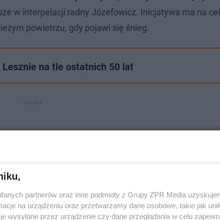
sze w interpelacji radny Józefowicz. Inicjatywa ma na ce
ieżym powietrzu, gdy pojawi się śnieg.
esznie na tle ostatnich 50 lat
niku,
fanych partnerów oraz inne podmioty z Grupy ZPR Media uzyskujem
cje na urządzeniu oraz przetwarzamy dane osobowe, takie jak unika
je wysyłane przez urządzenie czy dane przeglądania w celu zapewn