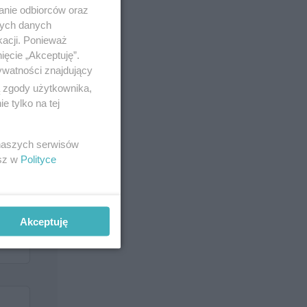
anie odbiorców oraz
nych danych
kacji. Ponieważ
ięcie „Akceptuję”.
ywatności znajdujący
ą zgody użytkownika,
 tylko na tej
 naszych serwisów
esz w
Polityce
Akceptuję