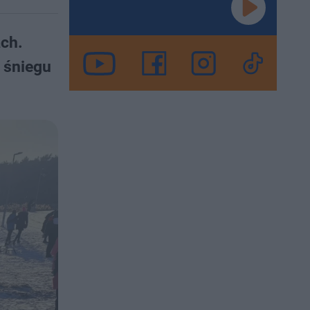
ach.
 śniegu