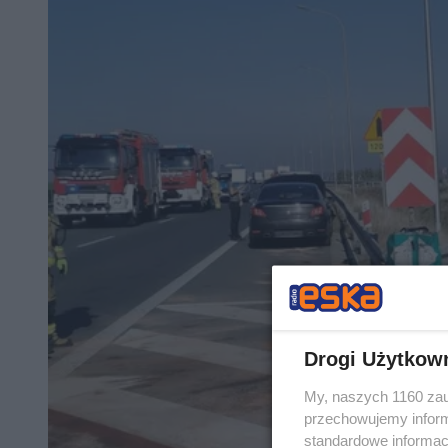
Drogi Użytkow
My, naszych 1160 zau
przechowujemy informa
standardowe informac