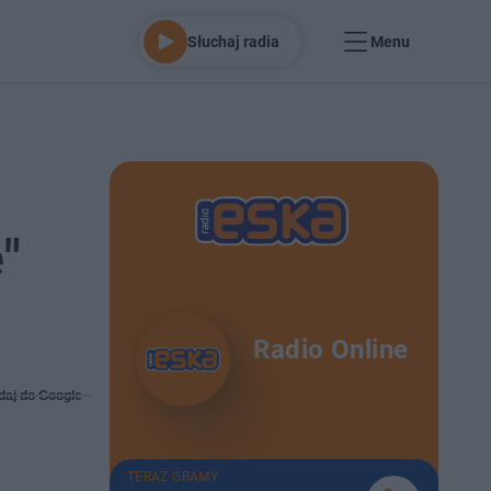
Słuchaj radia
Menu
"
Radio Online
daj do Google
TERAZ GRAMY