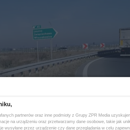
niku,
fanych partnerów oraz inne podmioty z Grupy ZPR Media uzyskujem
cje na urządzeniu oraz przetwarzamy dane osobowe, takie jak unika
je wysyłane przez urządzenie czy dane przeglądania w celu zapewn