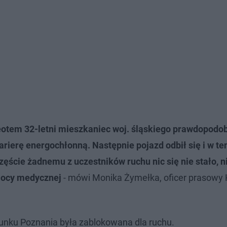
geotem 32-letni mieszkaniec woj. śląskiego prawdopodo
barierę energochłonną. Następnie pojazd odbił się i w te
ście żadnemu z uczestników ruchu nic się nie stało, ni
mocy medycznej
- mówi Monika Żymełka, oficer prasow
unku Poznania była zablokowana dla ruchu.