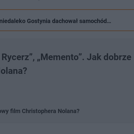
iu niedaleko Gostynia dachował samochód…
y Rycerz”, „Memento”. Jak dobrze
Nolana?
owy film Christophera Nolana?