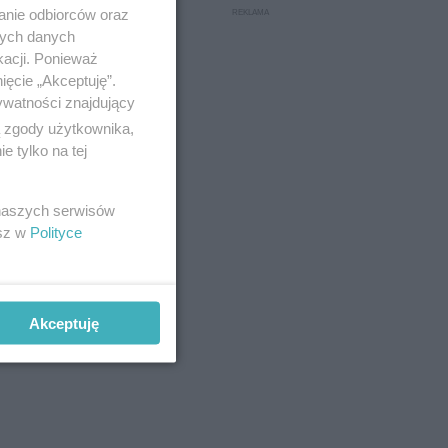
anie odbiorców oraz
nych danych
kacji. Ponieważ
ięcie „Akceptuję”.
ywatności znajdujący
ą zgody użytkownika,
 tylko na tej
 naszych serwisów
esz w
Polityce
Akceptuję