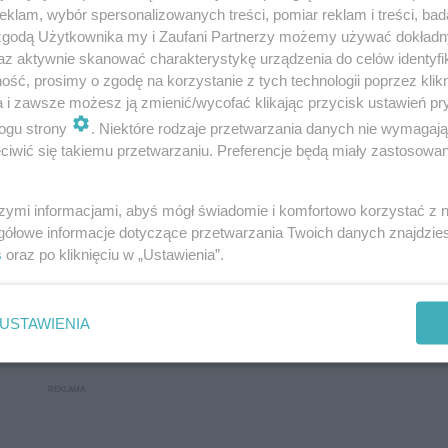
klam, wybór spersonalizowanych treści, pomiar reklam i treści, bad
 zgodą Użytkownika my i Zaufani Partnerzy możemy używać dokład
az aktywnie skanować charakterystykę urządzenia do celów identyfi
ść, prosimy o zgodę na korzystanie z tych technologii poprzez klikn
a i zawsze możesz ją zmienić/wycofać klikając przycisk ustawień pr
ogu strony
. Niektóre rodzaje przetwarzania danych nie wymagaj
iwić się takiemu przetwarzaniu. Preferencje będą miały zastosowanie
szymi informacjami, abyś mógł świadomie i komfortowo korzystać z
gółowe informacje dotyczące przetwarzania Twoich danych znajdzi
s
oraz po kliknięciu w „Ustawienia”.
USTAWIENIA
 godz. 11:00 w pobliżu węzła Święciechowa.