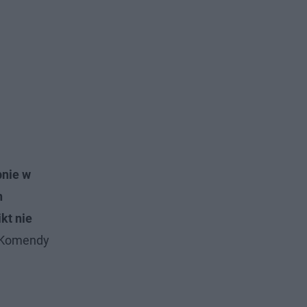
bnie w
n
kt nie
y Komendy