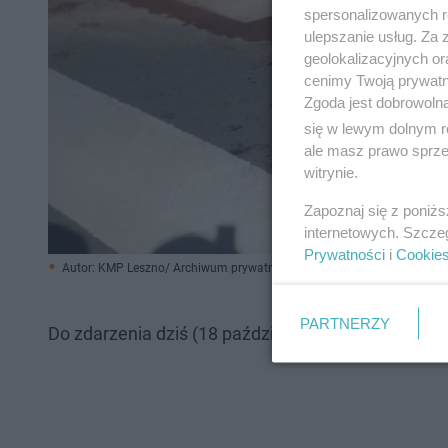
spersonalizowanych re
ulepszanie usług. Za
geolokalizacyjnych or
cenimy Twoją prywatno
Zgoda jest dobrowoln
się w lewym dolnym r
ale masz prawo sprzec
witrynie.
Zapoznaj się z poniż
internetowych. Szcze
Prywatności
i
Cookie
Autor: KMP Leszno/ Archiwum prywatne
PARTNERZY
Do zdarzenia dziś (18 października) doszło tuż po