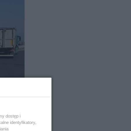
y dostęp i
lne identyfikatory,
iania