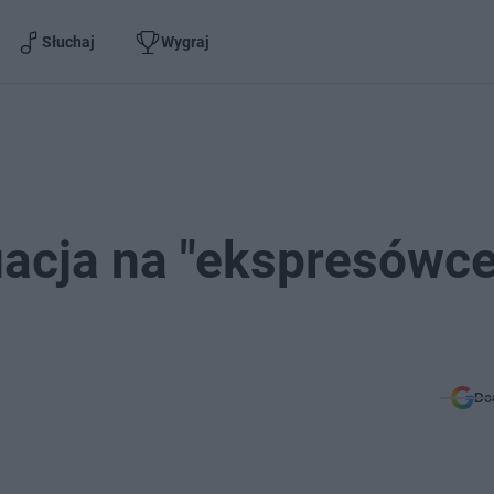
Słuchaj
Wygraj
uacja na "ekspresówce
Do