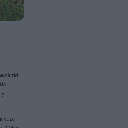
owniczki
iła
dy
ajnodze
ji 3 Maja.