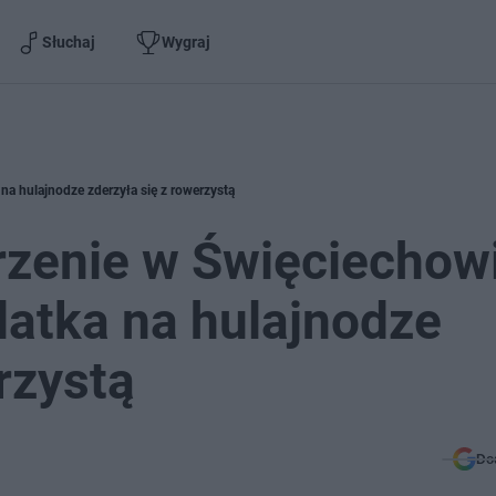
Słuchaj
Wygraj
na hulajnodze zderzyła się z rowerzystą
rzenie w Święciechow
latka na hulajnodze
rzystą
Do