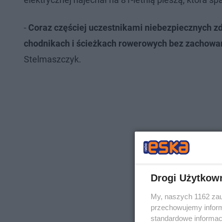
-
Coraz częściej uczestnikami niebezpiecznych zda
chodnikach i ścieżkach rowerowych bez zachowan
Stelmaszczyk.
Drogi Użytkow
My, naszych 1162 zau
przechowujemy informa
standardowe informac