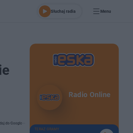
Słuchaj radia
Menu
ie
Radio Online
daj do Google
TERAZ GRAMY