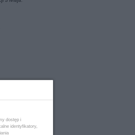
.
y dostęp i
lne identyfikatory,
iania