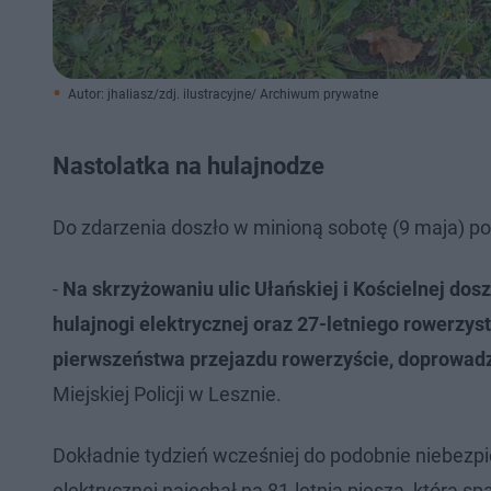
Autor: jhaliasz/zdj. ilustracyjne/ Archiwum prywatne
Nastolatka na hulajnodze
Do zdarzenia doszło w minioną sobotę (9 maja) p
-
Na skrzyżowaniu ulic Ułańskiej i Kościelnej dos
hulajnogi elektrycznej oraz 27-letniego rowerzyst
pierwszeństwa przejazdu rowerzyście, doprowadz
Miejskiej Policji w Lesznie.
Dokładnie tydzień wcześniej do podobnie niebezpi
elektrycznej najechał na 81-letnią pieszą, która 