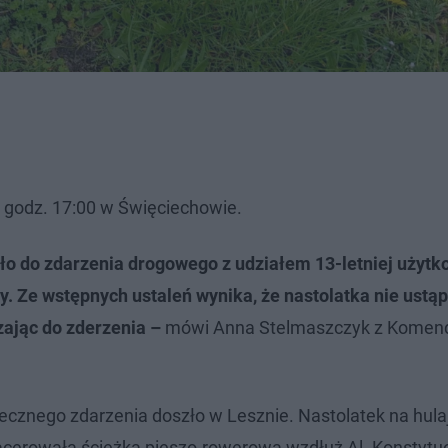
o godz. 17:00 w Święciechowie.
zło do zdarzenia drogowego z udziałem 13-letniej użytk
y. Ze wstępnych ustaleń wynika, że nastolatka nie ustąp
ając do zderzenia –
mówi Anna Stelmaszczyk z Komen
ecznego zdarzenia doszło w Lesznie. Nastolatek na hul
spacerowała ścieżką pieszo-rowerową wzdłuż Al. Konstytuc