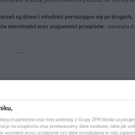
rzeń są dzieci i młodzież poruszające się po drogach,
ia ostrożności oraz znajomości przepisów
- zauważa A
niku,
fanych partnerów oraz inne podmioty z Grupy ZPR Media uzyskujem
cje na urządzeniu oraz przetwarzamy dane osobowe, takie jak unika
je wysyłane przez urządzenie czy dane przeglądania w celu zapewn