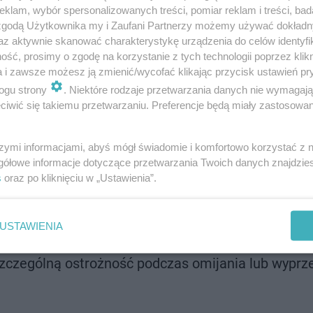
klam, wybór spersonalizowanych treści, pomiar reklam i treści, bad
 zgodą Użytkownika my i Zaufani Partnerzy możemy używać dokład
 korzystający z niej muszą znać i stosować obowiązujące
az aktywnie skanować charakterystykę urządzenia do celów identyfi
ść, prosimy o zgodę na korzystanie z tych technologii poprzez klikn
 hulajnóg:
a i zawsze możesz ją zmienić/wycofać klikając przycisk ustawień pr
ogu strony
. Niektóre rodzaje przetwarzania danych nie wymagaj
iadać kartę rowerową do kierowania hulajnogą elek
iwić się takiemu przetwarzaniu. Preferencje będą miały zastosowanie
 korzystać przede wszystkim z drogi dla rowerów l
szymi informacjami, abyś mógł świadomie i komfortowo korzystać z
gółowe informacje dotyczące przetwarzania Twoich danych znajdzi
ątkowo – z prędkością zbliżoną do pieszego i ust
s
oraz po kliknięciu w „Ustawienia”.
 zwierząt czy przedmiotów utrudniających kierowa
USTAWIENIA
u wymagającego trzymania go w ręku podczas jazdy
zczególną ostrożność podczas omijania lub wyprz