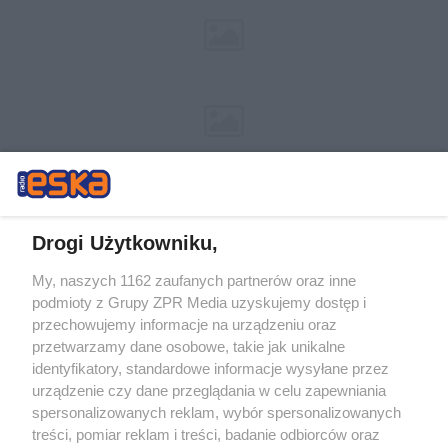
Drogi Użytkowniku,
My, naszych 1162 zaufanych partnerów oraz inne
Żaden utwór zamieszczony w serwisie nie może być powielany i
podmioty z Grupy ZPR Media uzyskujemy dostęp i
rozpowszechniany lub dalej rozpowszechniany w jakikolwiek sposób (w
tym także elektroniczny lub mechaniczny) na jakimkolwiek polu
przechowujemy informacje na urządzeniu oraz
eksploatacji w jakiejkolwiek formie, włącznie z umieszczaniem w
przetwarzamy dane osobowe, takie jak unikalne
Internecie bez pisemnej zgody właściciela praw. Jakiekolwiek użycie lub
identyfikatory, standardowe informacje wysyłane przez
wykorzystanie utworów w całości lub w części z naruszeniem prawa,
tzn. bez właściwej zgody, jest zabronione pod groźbą kary i może być
urządzenie czy dane przeglądania w celu zapewniania
ścigane prawnie.
spersonalizowanych reklam, wybór spersonalizowanych
treści, pomiar reklam i treści, badanie odbiorców oraz