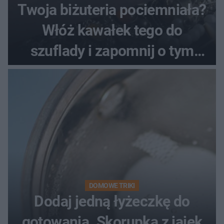
Twoja biżuteria pociemniała?
Włóż kawałek tego do
szuflady i zapomnij o tym
problemie. Sposób na
pociemniałą biżuterię
DOMOWE TRIKI
Dodaj jedną łyżeczkę do
gotowania. Skorupka z jajek