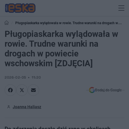
Pługopiaskarka wylądowała w rowie. Trudne warunki na drogach w
powiecie wschowskim [ZDJĘCIA]
Pługopiaskarka wylądowała w
rowie. Trudne warunki na
drogach w powiecie
wschowskim [ZDJĘCIA]
2026-02-05
11:20
Dodaj do Google
Joanna Haliasz
Do zdarzenia doszło dziś rano w okolicach