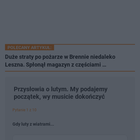
POLECANY ARTYKUŁ:
Duże straty po pożarze w Brennie niedaleko
Leszna. Spłonął magazyn z częściami …
Przysłowia o lutym. My podajemy
początek, wy musicie dokończyć
Pytanie 1 z 10
Gdy luty z wiatrami...