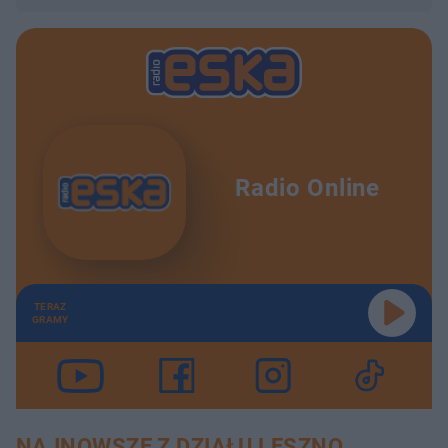
Radio Online
TERAZ
GRAMY
NAJNOWSZE Z DZIAŁU LESZNO