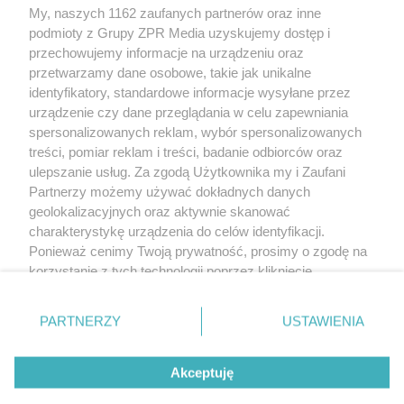
My, naszych 1162 zaufanych partnerów oraz inne
Żaden utwór zamieszczony w serwisie nie może być powielany i
podmioty z Grupy ZPR Media uzyskujemy dostęp i
rozpowszechniany lub dalej rozpowszechniany w jakikolwiek sposób (w
tym także elektroniczny lub mechaniczny) na jakimkolwiek polu
przechowujemy informacje na urządzeniu oraz
eksploatacji w jakiejkolwiek formie, włącznie z umieszczaniem w Internecie
przetwarzamy dane osobowe, takie jak unikalne
bez pisemnej zgody właściciela praw. Jakiekolwiek użycie lub
wykorzystanie utworów w całości lub w części z naruszeniem prawa, tzn.
identyfikatory, standardowe informacje wysyłane przez
bez właściwej zgody, jest zabronione pod groźbą kary i może być ścigane
urządzenie czy dane przeglądania w celu zapewniania
prawnie.
spersonalizowanych reklam, wybór spersonalizowanych
treści, pomiar reklam i treści, badanie odbiorców oraz
ulepszanie usług. Za zgodą Użytkownika my i Zaufani
Partnerzy możemy używać dokładnych danych
geolokalizacyjnych oraz aktywnie skanować
charakterystykę urządzenia do celów identyfikacji.
O nas
Ponieważ cenimy Twoją prywatność, prosimy o zgodę na
korzystanie z tych technologii poprzez kliknięcie
Informacje prawne
„Akceptuję”. Zgoda jest dobrowolna i zawsze możesz ją
zmienić/wycofać klikając przycisk ustawień prywatności
Nasze serwisy
PARTNERZY
USTAWIENIA
znajdujący się w lewym dolnym rogu strony
. Niektóre
rodzaje przetwarzania danych nie wymagają zgody
© 2026 Grupa ZPR Media
Akceptuję
użytkownika, ale masz prawo sprzeciwić się takiemu
przetwarzaniu. Preferencje będą miały zastosowanie tylko