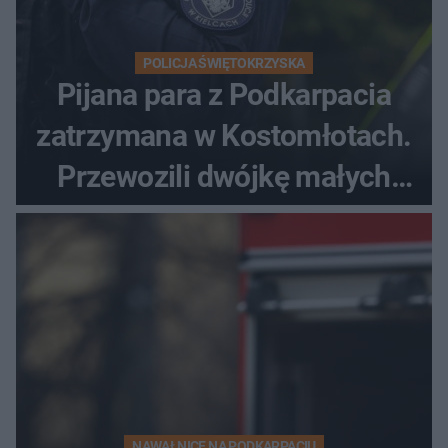
POLICJA ŚWIĘTOKRZYSKA
Pijana para z Podkarpacia
zatrzymana w Kostomłotach.
Przewozili dwójkę małych
dzieci
NAWAŁNICE NA PODKARPACIU