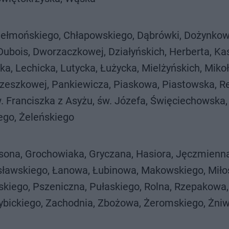
Chełmońskiego, Chłapowskiego, Dąbrówki, Dożynkow
 Dubois, Dworzaczkowej, Działyńskich, Herberta, K
ka, Lechicka, Lutycka, Łużycka, Mielżyńskich, Mikoł
rzeszkowej, Pankiewicza, Piaskowa, Piastowska, Re
. Franciszka z Asyżu, św. Józefa, Święciechowska
ego, Żeleńskiego
rsona, Grochowiaka, Gryczana, Hasiora, Jęczmienna
osławskiego, Łanowa, Łubinowa, Makowskiego, Miło
kiego, Pszeniczna, Pułaskiego, Rolna, Rzepakowa,
ybickiego, Zachodnia, Zbożowa, Żeromskiego, Żniw