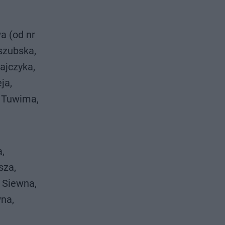
a (od nr
aszubska,
ajczyka,
ja,
, Tuwima,
,
sza,
 Siewna,
na,