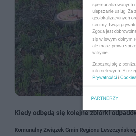
spersonalizowanych re
ulepszanie usług. Za
geolokalizacyjnych or
cenimy Twoją prywatno
Zgoda jest dobrowoln
się w lewym dolnym r
ale masz prawo sprzec
witrynie.
Zapoznaj się z poniż
internetowych. Szcze
Prywatności
i
Cookie
PARTNERZY
Kiedy odbędą się kolejne zbiórki odpad
Komunalny Związek Gmin Regionu Leszczyńskie