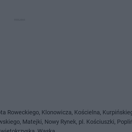
rota Roweckiego, Klonowicza, Kościelna, Kurpińskie
skiego, Matejki, Nowy Rynek, pl. Kościuszki, Popli
Świętokrzyska, Wąska