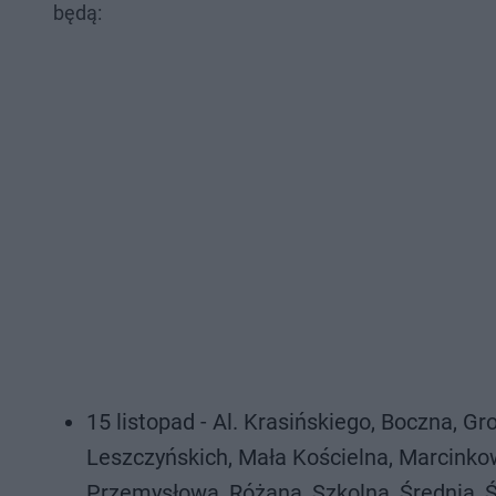
będą:
15 listopad - Al. Krasińskiego, Boczna, G
Leszczyńskich, Mała Kościelna, Marcinkow
Przemysłowa, Różana, Szkolna, Średnia, 