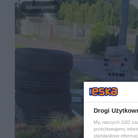
Drogi Użytkow
My, naszych 1162 zau
przechowujemy informa
standardowe informac