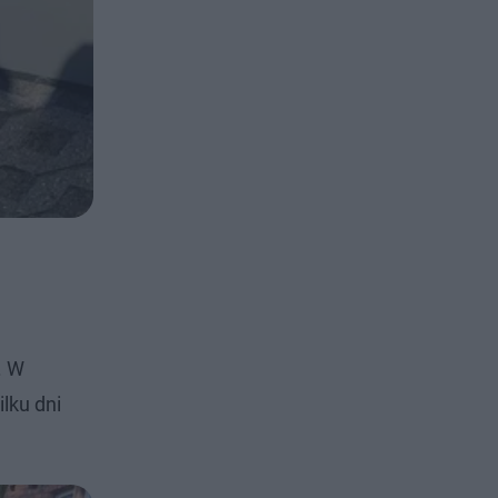
. W
lku dni