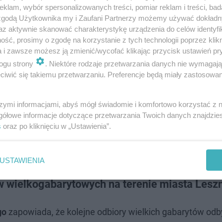
klam, wybór spersonalizowanych treści, pomiar reklam i treści, bad
 zgodą Użytkownika my i Zaufani Partnerzy możemy używać dokład
az aktywnie skanować charakterystykę urządzenia do celów identyfi
ść, prosimy o zgodę na korzystanie z tych technologii poprzez klikn
a i zawsze możesz ją zmienić/wycofać klikając przycisk ustawień pr
ogu strony
. Niektóre rodzaje przetwarzania danych nie wymagaj
iwić się takiemu przetwarzaniu. Preferencje będą miały zastosowanie
szymi informacjami, abyś mógł świadomie i komfortowo korzystać z
gółowe informacje dotyczące przetwarzania Twoich danych znajdzi
s
oraz po kliknięciu w „Ustawienia”.
USTAWIENIA
ów wielkogabarytowych na terenie miasta Lesz
go
zapowiada, że kolejne odbiory wielkich gabarytów od