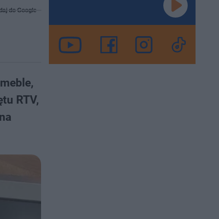
daj do Google
 meble,
ętu RTV,
żna