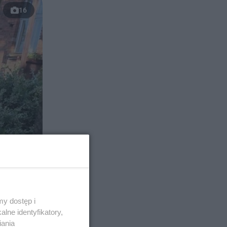
16
y dostęp i
lne identyfikatory,
iania