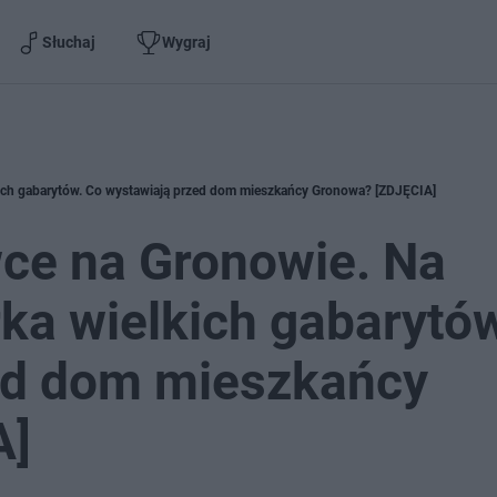
Słuchaj
Wygraj
lkich gabarytów. Co wystawiają przed dom mieszkańcy Gronowa? [ZDJĘCIA]
wce na Gronowie. Na
rka wielkich gabarytó
ed dom mieszkańcy
A]