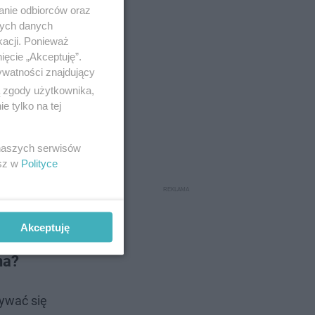
anie odbiorców oraz
nych danych
kacji. Ponieważ
ięcie „Akceptuję”.
ywatności znajdujący
ą zgody użytkownika,
 tylko na tej
 naszych serwisów
esz w
Polityce
Akceptuję
na?
bywać się