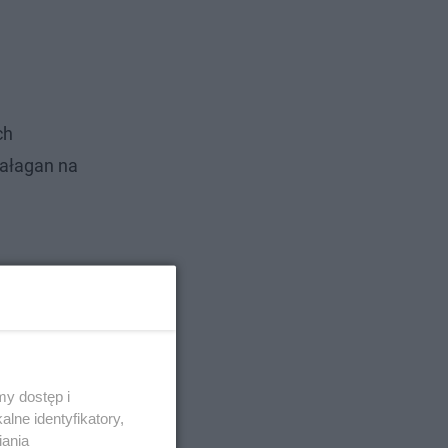
ch
bałagan na
y dostęp i
lne identyfikatory,
iania