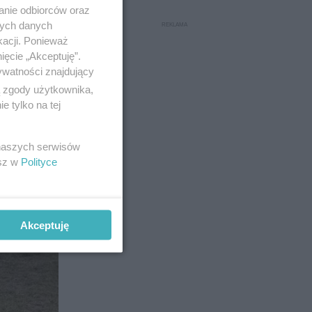
anie odbiorców oraz
nych danych
kacji. Ponieważ
ięcie „Akceptuję”.
ywatności znajdujący
awione na
ą zgody użytkownika,
nia
. W
 tylko na tej
da się
 naszych serwisów
esz w
Polityce
8
Akceptuję