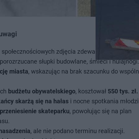
 uwagi
 społecznościowych zdjęcia zdewastowanego skat
orozrzucane słupki budowlane, śmieci i hulajnogi.
kcję miasta
, wskazując na brak szacunku do wspól
ach
budżetu obywatelskiego
, kosztował
550 tys. zł.
ańcy skarżą się na hałas
i nocne spotkania młodzi
o przeniesienie skateparku
, powołując się na plan
asu.
 nasadzenia
, ale nie podano terminu realizacji.