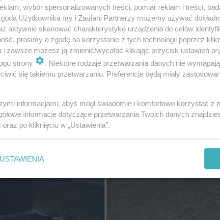
klam, wybór spersonalizowanych treści, pomiar reklam i treści, bad
 zgodą Użytkownika my i Zaufani Partnerzy możemy używać dokład
az aktywnie skanować charakterystykę urządzenia do celów identyfi
ść, prosimy o zgodę na korzystanie z tych technologii poprzez klikn
a i zawsze możesz ją zmienić/wycofać klikając przycisk ustawień pr
e, wózek zakupowy, karton po płycie grzewczej i pozost
ogu strony
. Niektóre rodzaje przetwarzania danych nie wymagaj
to nie tylko śmiecenie, ale i dewastacja wspólnego mie
iwić się takiemu przetwarzaniu. Preferencje będą miały zastosowanie
rują się młodzi ludzie i czy w tym miejscu naprawdę nie 
szymi informacjami, abyś mógł świadomie i komfortowo korzystać z
iszczeniom.
gółowe informacje dotyczące przetwarzania Twoich danych znajdzi
s
oraz po kliknięciu w „Ustawienia”.
USTAWIENIA