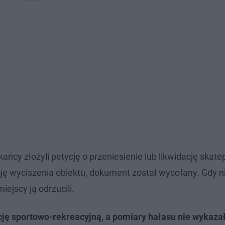
cy złożyli petycję o przeniesienie lub likwidację skate
ę wyciszenia obiektu, dokument został wycofany. Gdy ni
iejscy ją odrzucili.
ję sportowo-rekreacyjną, a pomiary hałasu nie wykaza