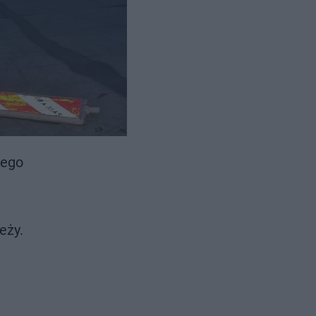
eparku.
nego
eży.