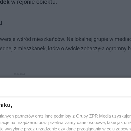
ądek
w rejonie obiektu.
u
rowersje wśród mieszkańców. Na lokalnej grupie w media
jednej z mieszkanek, która o świcie zobaczyła ogromny 
niku,
fanych partnerów oraz inne podmioty z Grupy ZPR Media uzyskujem
cje na urządzeniu oraz przetwarzamy dane osobowe, takie jak unika
je wysyłane przez urządzenie czy dane przeglądania w celu zapewn