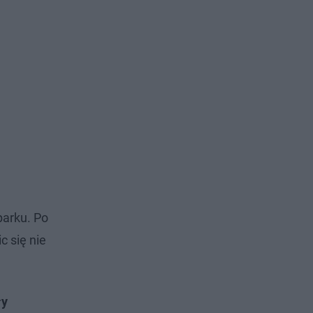
parku. Po
c się nie
ły