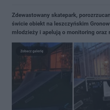
Zdewastowany skatepark, porozrzucane
świcie obiekt na leszczyńskim Grono
młodzieży i apelują o monitoring oraz 