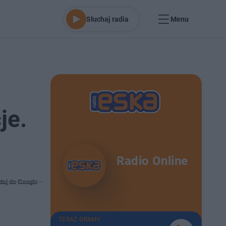
Słuchaj radia
Menu
je.
Radio Online
daj do Google
TERAZ GRAMY