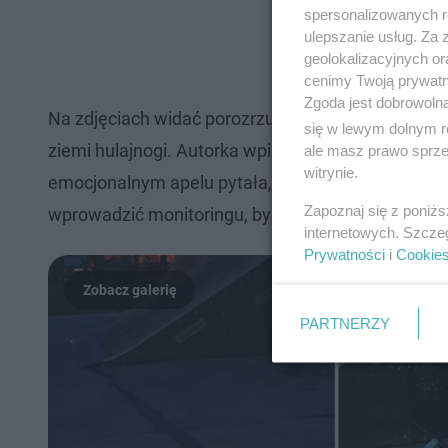
spersonalizowanych re
ulepszanie usług. Za
geolokalizacyjnych or
cenimy Twoją prywatno
Zgoda jest dobrowoln
Na zdjęciach widać porozrzucane słupki budowlan
się w lewym dolnym r
ziemi hulajnogi. Autorka wpisu nie kryła oburzenia:
ale masz prawo sprzec
witrynie.
emocjonalnym apelu pytała, jakimi wartościami kie
Zapoznaj się z poniż
wprowadzić monitoringu, by zapobiec dalszym zn
internetowych. Szcze
Prywatności
i
Cookie
PARTNERZY