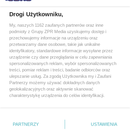
Drogi Użytkowniku,
My, naszych 1162 zaufanych partnerów oraz inne
Żaden utwór zamieszczony w serwisie nie może być powielany i
podmioty z Grupy ZPR Media uzyskujemy dostęp i
rozpowszechniany lub dalej rozpowszechniany w jakikolwiek sposób (w
tym także elektroniczny lub mechaniczny) na jakimkolwiek polu
przechowujemy informacje na urządzeniu oraz
eksploatacji w jakiejkolwiek formie, włącznie z umieszczaniem w
przetwarzamy dane osobowe, takie jak unikalne
Internecie bez pisemnej zgody właściciela praw. Jakiekolwiek użycie lub
identyfikatory, standardowe informacje wysyłane przez
wykorzystanie utworów w całości lub w części z naruszeniem prawa,
tzn. bez właściwej zgody, jest zabronione pod groźbą kary i może być
urządzenie czy dane przeglądania w celu zapewniania
ścigane prawnie.
spersonalizowanych reklam, wybór spersonalizowanych
treści, pomiar reklam i treści, badanie odbiorców oraz
ulepszanie usług. Za zgodą Użytkownika my i Zaufani
Partnerzy możemy używać dokładnych danych
geolokalizacyjnych oraz aktywnie skanować
charakterystykę urządzenia do celów identyfikacji.
Ponieważ cenimy Twoją prywatność, prosimy o zgodę na
O nas
korzystanie z tych technologii poprzez kliknięcie
Informacje prawne
„Akceptuję”. Zgoda jest dobrowolna i zawsze możesz ją
zmienić/wycofać klikając przycisk ustawień prywatności
PARTNERZY
USTAWIENIA
Nasze serwisy
znajdujący się w lewym dolnym rogu strony
. Niektóre