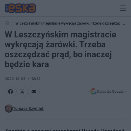
W Leszczyńskim magistracie wykręcają żarówki. Trzeba oszczędzać prąd,
bo inaczej będzie kara
W Leszczyńskim magistracie
wykręcają żarówki. Trzeba
oszczędzać prąd, bo inaczej
będzie kara
2022-12-06
12:12
Dodaj do Google
Tomasz Szymlet
Zgodnie z nowymi przepisami Urzędu Regulacji