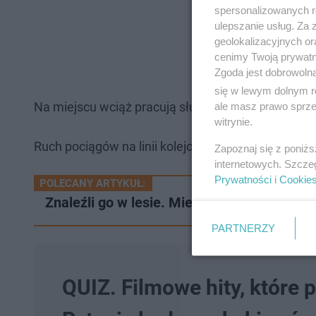
spersonalizowanych re
ulepszanie usług. Za
geolokalizacyjnych or
cenimy Twoją prywatno
Zgoda jest dobrowoln
się w lewym dolnym r
Na miejscu wciąż pracują służby, oprócz strażaków,
ale masz prawo sprzec
witrynie.
Ruch pociągów na linii kolejowej Leszno-Wschow
Zapoznaj się z poniż
internetowych. Szcze
Prywatności
i
Cookie
POLECANY ARTYKUŁ:
Znaleźli go w lesie. Mieszkaniec powiatu go
PARTNERZY
QUIZ. Filmowe hity, które 