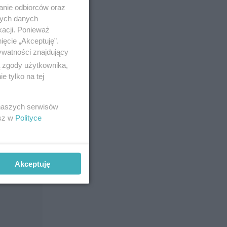
anie odbiorców oraz
nych danych
kacji. Ponieważ
ięcie „Akceptuję”.
ywatności znajdujący
ą zgody użytkownika,
 tylko na tej
 naszych serwisów
esz w
Polityce
Akceptuję