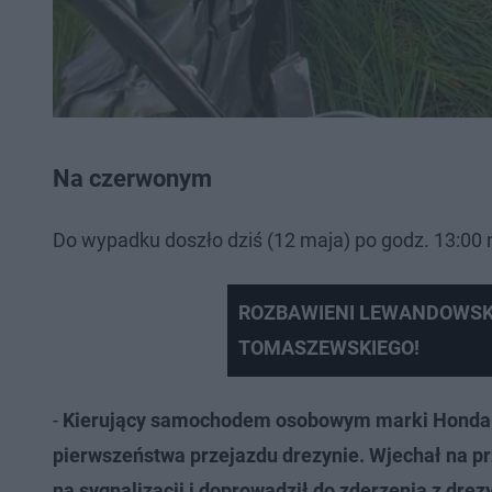
Na czerwonym
Do wypadku doszło dziś (12 maja) po godz. 13:00 
ROZBAWIENI LEWANDOWSKI
TOMASZEWSKIEGO!
-
Kierujący samochodem osobowym marki Honda Ja
pierwszeństwa przejazdu drezynie. Wjechał na pr
na sygnalizacji i doprowadził do zderzenia z dre