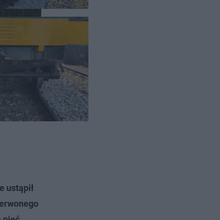
cach.
 ustąpił
czerwonego
 pięć