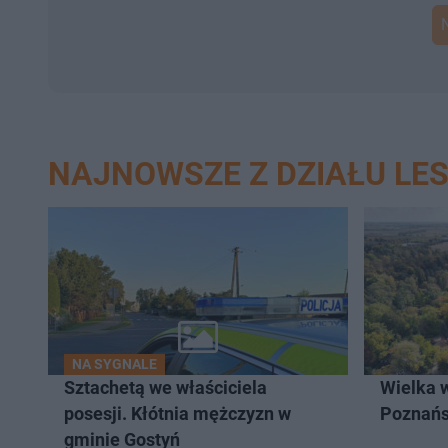
NAJNOWSZE Z DZIAŁU LE
NA SYGNALE
Sztachetą we właściciela
Wielka 
posesji. Kłótnia mężczyzn w
Poznań
gminie Gostyń