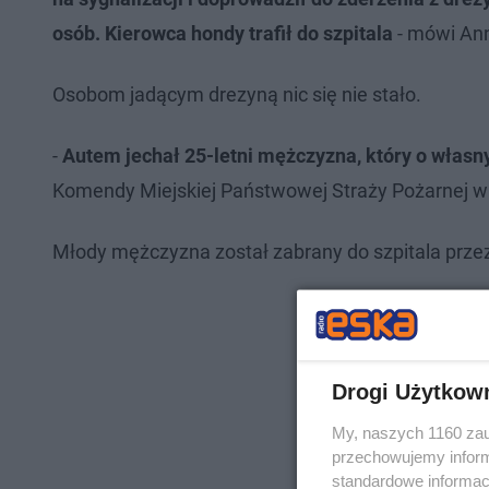
osób. Kierowca hondy trafił do szpitala
- mówi Ann
Osobom jadącym drezyną nic się nie stało.
-
Autem jechał 25-letni mężczyzna, który o własny
Komendy Miejskiej Państwowej Straży Pożarnej w
Młody mężczyzna został zabrany do szpitala prze
Drogi Użytkow
My, naszych 1160 zau
przechowujemy informa
standardowe informac