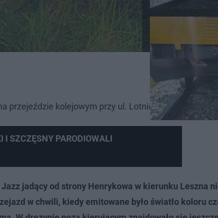
na przejeździe kolejowym przy ul. Lotniczej w Strzyżewi
 I SZCZĘSNY PARODIOWALI
zz jadący od strony Henrykowa w kierunku Leszna nie
zejazd w chwili, kiedy emitowane było światło koloru 
zyną. W drezynie poza kierującym znajdowało się jeszcze