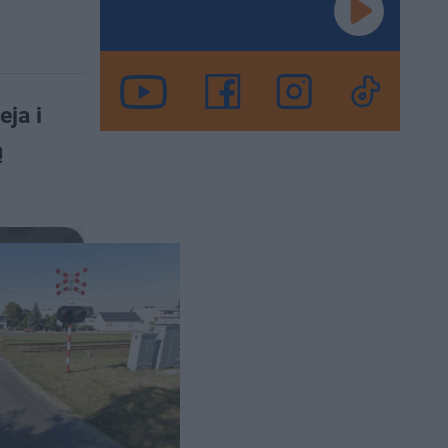
ja i
ą