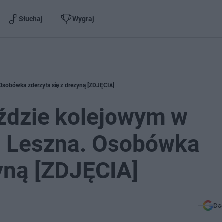
Słuchaj
Wygraj
Osobówka zderzyła się z drezyną [ZDJĘCIA]
ździe kolejowym w
o Leszna. Osobówka
zyną [ZDJĘCIA]
Do