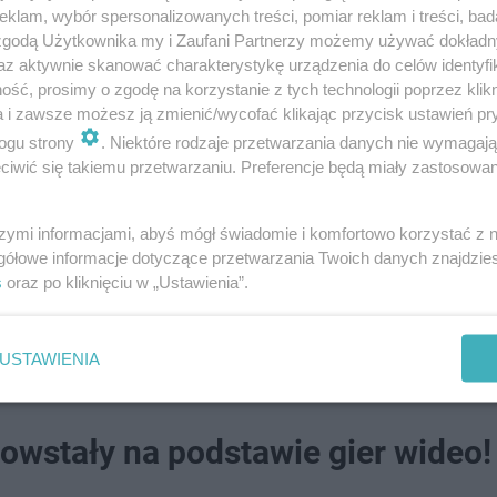
klam, wybór spersonalizowanych treści, pomiar reklam i treści, bad
 zgodą Użytkownika my i Zaufani Partnerzy możemy używać dokład
az aktywnie skanować charakterystykę urządzenia do celów identyfi
ść, prosimy o zgodę na korzystanie z tych technologii poprzez klikn
a i zawsze możesz ją zmienić/wycofać klikając przycisk ustawień pr
ogu strony
. Niektóre rodzaje przetwarzania danych nie wymagaj
 także policjanci i pracownicy kolei.
iwić się takiemu przetwarzaniu. Preferencje będą miały zastosowanie
a został wstrzymany.
szymi informacjami, abyś mógł świadomie i komfortowo korzystać z
gółowe informacje dotyczące przetwarzania Twoich danych znajdzi
s
oraz po kliknięciu w „Ustawienia”.
styńskiego uciekł z miejsca kolizji
USTAWIENIA
powstały na podstawie gier wideo!