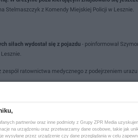
a Stelmaszczyk z Komendy Miejskiej Policji w Lesznie.
ch siłach wydostał się z pojazdu
- poinformował Szymon
 Lesznie.
z zespół ratownictwa medycznego z podejrzeniem urazu
niku,
fanych partnerów oraz inne podmioty z Grupy ZPR Media uzyskujem
cje na urządzeniu oraz przetwarzamy dane osobowe, takie jak unika
je wysyłane przez urządzenie czy dane przeglądania w celu zapewn