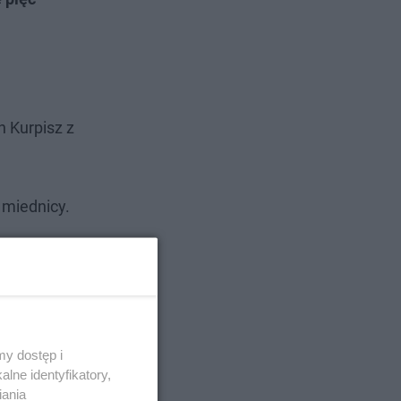
 Kurpisz z
 miednicy.
y dostęp i
lne identyfikatory,
iania