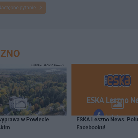
Następne pytanie
SZNO
MATERIAŁ SPONSOROWANY
wyprawa w Powiecie
ESKA Leszno News. Polu
skim
Facebooku!