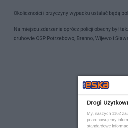
Okoliczności i przyczyny wypadku ustalać będą pol
Na miejscu zdarzenia oprócz policji obecny był 
druhowie OSP Potrzebowo, Brenno, Wijewo i Sław
Drogi Użytkow
My, naszych 1162 zau
przechowujemy informa
standardowe informac