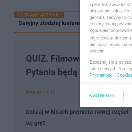
spersonalizowanych re
ulepszanie usług. Za
POLECANY ARTYKUŁ:
geolokalizacyjnych or
Seryjny złodziej lusterek samochodowych w
cenimy Twoją prywatno
Zgoda jest dobrowoln
się w lewym dolnym r
ale masz prawo sprzec
witrynie.
QUIZ. Filmowe hity, które 
Zapoznaj się z poniż
internetowych. Szcze
Pytania będą zaskakiwać
Prywatności
i
Cookie
Pytanie 1 z 10
PARTNERZY
Dzisiaj w kinach premiera nowej części "
tej gry?