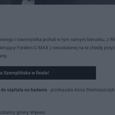
owego i rowerzystka jechali w tym samym kierunku, z W
ierujący Fordem C-MAX z nieustalonej na te chwilę przy
ietę.
ja Szemplińska w finale!
 do szpitala na badania
- przekazała Anna Stelmaszczyk
eszkańcy gminy Wijewo.