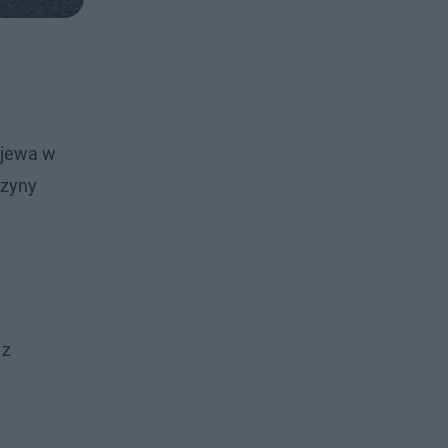
ijewa w
czyny
 z