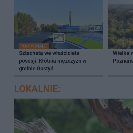
NA SYGNALE
Sztachetą we właściciela
Wielka 
posesji. Kłótnia mężczyzn w
Poznań
gminie Gostyń
LOKALNIE: