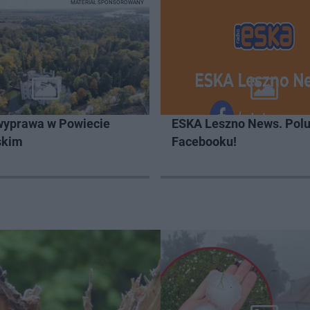
MATERIAŁ SPONSOROWANY
wyprawa w Powiecie
ESKA Leszno News. Polu
skim
Facebooku!