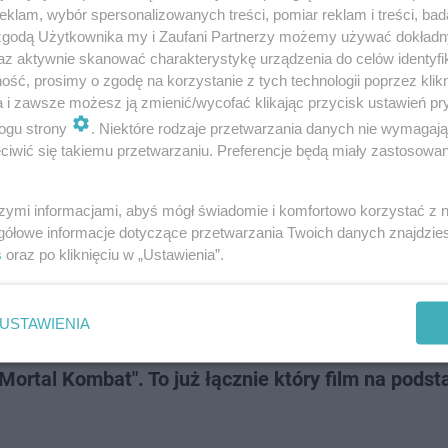
klam, wybór spersonalizowanych treści, pomiar reklam i treści, bad
 zgodą Użytkownika my i Zaufani Partnerzy możemy używać dokład
az aktywnie skanować charakterystykę urządzenia do celów identyfi
 rękach leszczyńskiej policji. Ma spor…
ść, prosimy o zgodę na korzystanie z tych technologii poprzez klikn
a i zawsze możesz ją zmienić/wycofać klikając przycisk ustawień pr
ogu strony
. Niektóre rodzaje przetwarzania danych nie wymagaj
iwić się takiemu przetwarzaniu. Preferencje będą miały zastosowanie
powstały na podstawie gier wideo!
szymi informacjami, abyś mógł świadomie i komfortowo korzystać z
gółowe informacje dotyczące przetwarzania Twoich danych znajdzi
s
oraz po kliknięciu w „Ustawienia”.
USTAWIENIA
Mortal Kombat". To już łącznie który film na podst