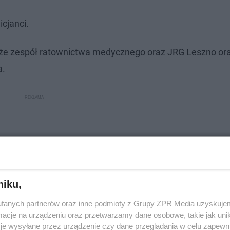
icjanci.
także zespół ratownictwa medycznego oraz JRG Leszno or
a.
niku,
fanych partnerów oraz inne podmioty z Grupy ZPR Media uzyskujem
cje na urządzeniu oraz przetwarzamy dane osobowe, takie jak unika
je wysyłane przez urządzenie czy dane przeglądania w celu zapewn