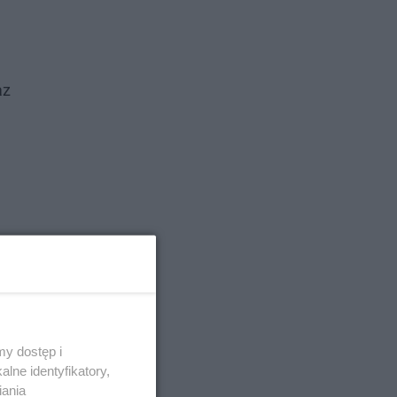
az
y dostęp i
lne identyfikatory,
iania