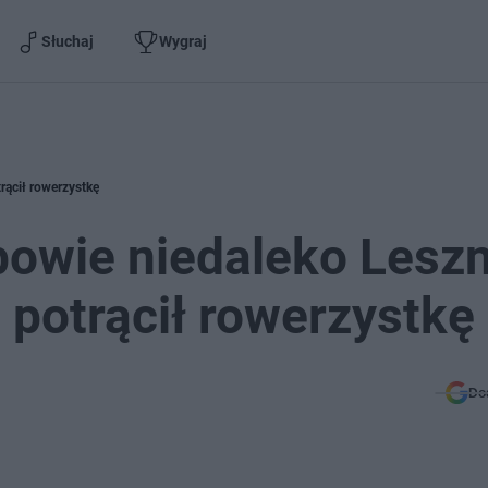
Słuchaj
Wygraj
ącił rowerzystkę
owie niedaleko Leszn
potrącił rowerzystkę
Do