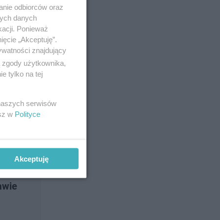
anie odbiorców oraz
nych danych
kacji. Ponieważ
ięcie „Akceptuję”.
ywatności znajdujący
ą zgody użytkownika,
 tylko na tej
 naszych serwisów
esz w
Polityce
Akceptuję
awie