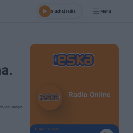
Słuchaj radia
Menu
a.
Radio Online
daj do Google
TERAZ GRAMY