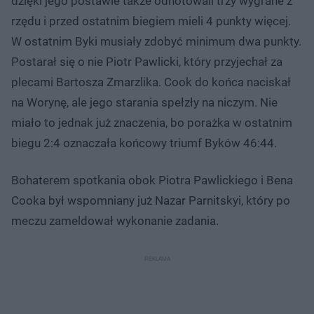
dzięki jego postawie także odnotowali trzy wygrane z
rzędu i przed ostatnim biegiem mieli 4 punkty więcej.
W ostatnim Byki musiały zdobyć minimum dwa punkty.
Postarał się o nie Piotr Pawlicki, który przyjechał za
plecami Bartosza Zmarzlika. Cook do końca naciskał
na Worynę, ale jego starania spełzły na niczym. Nie
miało to jednak już znaczenia, bo porażka w ostatnim
biegu 2:4 oznaczała końcowy triumf Byków 46:44.
Bohaterem spotkania obok Piotra Pawlickiego i Bena
Cooka był wspomniany już Nazar Parnitskyi, który po
meczu zameldował wykonanie zadania.