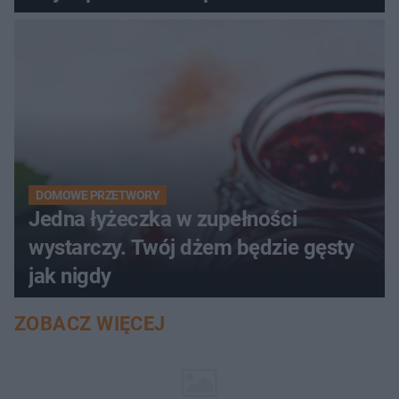
pociemniałą biżuterię
DOMOWE PRZETWORY
Jedna łyżeczka w zupełności
wystarczy. Twój dżem będzie gęsty
jak nigdy
ZOBACZ WIĘCEJ