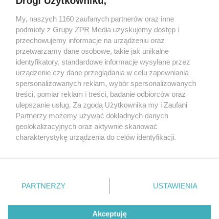
Drogi Użytkowniku,
My, naszych 1160 zaufanych partnerów oraz inne
Żaden utwór zamieszczony w serwisie nie może być powielany i
podmioty z Grupy ZPR Media uzyskujemy dostęp i
rozpowszechniany lub dalej rozpowszechniany w jakikolwiek sposób (w
tym także elektroniczny lub mechaniczny) na jakimkolwiek polu
przechowujemy informacje na urządzeniu oraz
eksploatacji w jakiejkolwiek formie, włącznie z umieszczaniem w
przetwarzamy dane osobowe, takie jak unikalne
Internecie bez pisemnej zgody właściciela praw. Jakiekolwiek użycie lub
identyfikatory, standardowe informacje wysyłane przez
wykorzystanie utworów w całości lub w części z naruszeniem prawa,
tzn. bez właściwej zgody, jest zabronione pod groźbą kary i może być
urządzenie czy dane przeglądania w celu zapewniania
ścigane prawnie.
spersonalizowanych reklam, wybór spersonalizowanych
treści, pomiar reklam i treści, badanie odbiorców oraz
ulepszanie usług. Za zgodą Użytkownika my i Zaufani
Partnerzy możemy używać dokładnych danych
geolokalizacyjnych oraz aktywnie skanować
charakterystykę urządzenia do celów identyfikacji.
Ponieważ cenimy Twoją prywatność, prosimy o zgodę na
O nas
korzystanie z tych technologii poprzez kliknięcie
Informacje prawne
„Akceptuję”. Zgoda jest dobrowolna i zawsze możesz ją
zmienić/wycofać klikając przycisk ustawień prywatności
PARTNERZY
USTAWIENIA
Nasze serwisy
znajdujący się w lewym dolnym rogu strony
. Niektóre
rodzaje przetwarzania danych nie wymagają zgody
© 2026 Grupa ZPR Media
Akceptuję
użytkownika, ale masz prawo sprzeciwić się takiemu