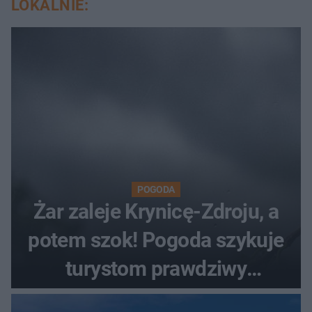
LOKALNIE:
POGODA
Żar zaleje Krynicę-Zdroju, a
potem szok! Pogoda szykuje
turystom prawdziwy
rollercoaster