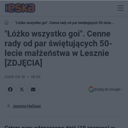
"Łóżko wszystko goi". Cenne rady od par świętujących 50-lecie
małżeństwa w Lesznie [ZDJĘCIA]
"Łóżko wszystko goi". Cenne
rady od par świętujących 50-
lecie małżeństwa w Lesznie
[ZDJĘCIA]
2026-06-10
15:35
Dodaj do Google
Joanna Haliasz
Cztery pary odznaczono dziś (10 czerwca) w