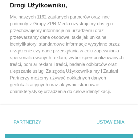
Drogi Użytkowniku,
My, naszych 1162 zaufanych partnerów oraz inne
Żaden utwór zamieszczony w serwisie nie może być powielany i
podmioty z Grupy ZPR Media uzyskujemy dostęp i
rozpowszechniany lub dalej rozpowszechniany w jakikolwiek sposób (w
tym także elektroniczny lub mechaniczny) na jakimkolwiek polu
przechowujemy informacje na urządzeniu oraz
eksploatacji w jakiejkolwiek formie, włącznie z umieszczaniem w
przetwarzamy dane osobowe, takie jak unikalne
Internecie bez pisemnej zgody właściciela praw. Jakiekolwiek użycie lub
identyfikatory, standardowe informacje wysyłane przez
wykorzystanie utworów w całości lub w części z naruszeniem prawa,
tzn. bez właściwej zgody, jest zabronione pod groźbą kary i może być
urządzenie czy dane przeglądania w celu zapewniania
ścigane prawnie.
spersonalizowanych reklam, wybór spersonalizowanych
treści, pomiar reklam i treści, badanie odbiorców oraz
ulepszanie usług. Za zgodą Użytkownika my i Zaufani
Partnerzy możemy używać dokładnych danych
geolokalizacyjnych oraz aktywnie skanować
charakterystykę urządzenia do celów identyfikacji.
Ponieważ cenimy Twoją prywatność, prosimy o zgodę na
O nas
korzystanie z tych technologii poprzez kliknięcie
Informacje prawne
„Akceptuję”. Zgoda jest dobrowolna i zawsze możesz ją
zmienić/wycofać klikając przycisk ustawień prywatności
PARTNERZY
USTAWIENIA
Nasze serwisy
znajdujący się w lewym dolnym rogu strony
. Niektóre
rodzaje przetwarzania danych nie wymagają zgody
© 2026 Grupa ZPR Media