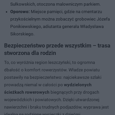
Sułkowskich, otoczona malowniczym parkiem.
Oporowo:
Miejsce pamięci, gdzie na cmentarzu
przykościelnym można zobaczyć grobowiec Józefa
Ponikiewskiego, adiutanta generała Władysława
Sikorskiego.
Bezpieczeństwo przede wszystkim – trasa
stworzona dla rodzin
To, co wyróżnia region leszczyński, to ogromna
dbałość o komfort rowerzystów. Władze powiatu
postawiły na bezpieczeństwo: najciekawsze szlaki
prowadzą niemal w całości po
wydzielonych
ścieżkach rowerowych
biegnących przy drogach
wojewódzkich i powiatowych. Dzięki utwardzonej
nawierzchni i braku trudnych podjazdów, wyprawa jest
idealna na rodzinne wycieczki z dziećmi.