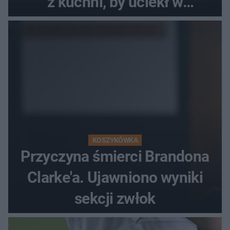
z kuchni, by uciekł w
popłochu
KOSZYKÓWKA
Przyczyna śmierci Brandona
Clarke'a. Ujawniono wyniki
sekcji zwłok