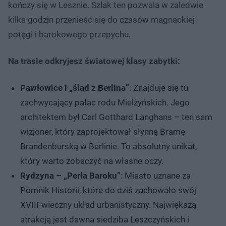
kończy się w Lesznie. Szlak ten pozwala w zaledwie
kilka godzin przenieść się do czasów magnackiej
potęgi i barokowego przepychu.
Na trasie odkryjesz światowej klasy zabytki:
Pawłowice i „ślad z Berlina”
: Znajduje się tu
zachwycający pałac rodu Mielżyńskich. Jego
architektem był Carl Gotthard Langhans – ten sam
wizjoner, który zaprojektował słynną Bramę
Brandenburską w Berlinie. To absolutny unikat,
który warto zobaczyć na własne oczy.
Rydzyna – „Perła Baroku”
: Miasto uznane za
Pomnik Historii, które do dziś zachowało swój
XVIII-wieczny układ urbanistyczny. Największą
atrakcją jest dawna siedziba Leszczyńskich i