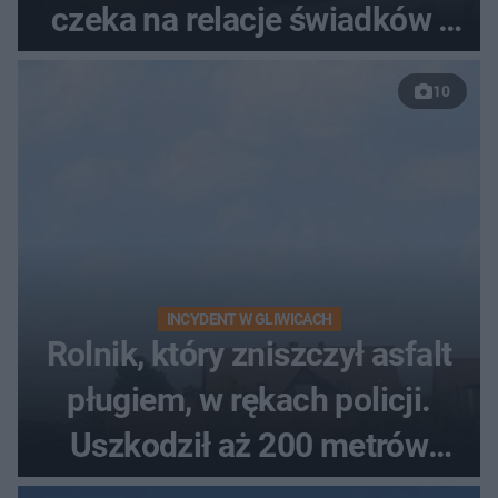
czeka na relacje świadków i
nagrania z kamer
10
INCYDENT W GLIWICACH
Rolnik, który zniszczył asfalt
pługiem, w rękach policji.
Uszkodził aż 200 metrów
nowej drogi