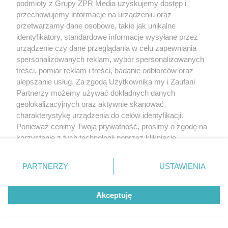
Przyszłość Lionela Messiego w
podmioty z Grupy ZPR Media uzyskujemy dostęp i
przechowujemy informacje na urządzeniu oraz
kadrze. Kiedy gwiazdor zakończy
przetwarzamy dane osobowe, takie jak unikalne
karierę?
identyfikatory, standardowe informacje wysyłane przez
urządzenie czy dane przeglądania w celu zapewniania
spersonalizowanych reklam, wybór spersonalizowanych
treści, pomiar reklam i treści, badanie odbiorców oraz
ulepszanie usług. Za zgodą Użytkownika my i Zaufani
Partnerzy możemy używać dokładnych danych
geolokalizacyjnych oraz aktywnie skanować
charakterystykę urządzenia do celów identyfikacji.
Ponieważ cenimy Twoją prywatność, prosimy o zgodę na
korzystanie z tych technologii poprzez kliknięcie
„Akceptuję”. Zgoda jest dobrowolna i zawsze możesz ją
zmienić/wycofać klikając przycisk ustawień prywatności
PARTNERZY
USTAWIENIA
PIŁKA NOŻNA
znajdujący się w lewym dolnym rogu strony
. Niektóre
Aukcja piłki Maradony z MŚ 1986.
rodzaje przetwarzania danych nie wymagają zgody
Akceptuję
użytkownika, ale masz prawo sprzeciwić się takiemu
Ile zapłacą za słynną rękę Boga?
przetwarzaniu. Preferencje będą miały zastosowanie tylko
na tej witrynie.
ZOBACZ WIĘCEJ