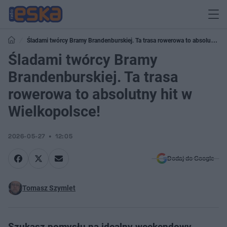
Śladami twórcy Bramy Brandenburskiej. Ta trasa rowerowa to absolutny
hit w Wielkopolsce!
Śladami twórcy Bramy
Brandenburskiej. Ta trasa
rowerowa to absolutny hit w
Wielkopolsce!
2026-05-27
12:05
Dodaj do Google
Tomasz Szymlet
Szukasz pomysłu na idealny weekendowy